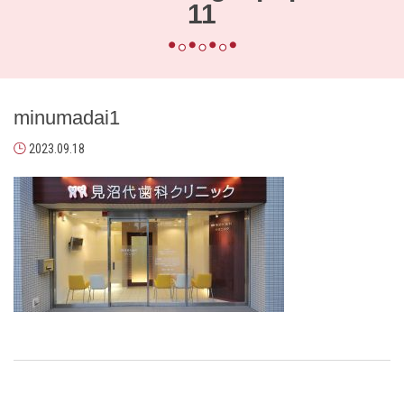
11
minumadai1
2023.09.18