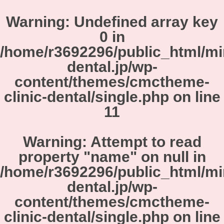
Warning
: Undefined array key
0 in
/home/r3692296/public_html/m
dental.jp/wp-
content/themes/cmctheme-
clinic-dental/single.php
on line
11
Warning
: Attempt to read
property "name" on null in
/home/r3692296/public_html/m
dental.jp/wp-
content/themes/cmctheme-
clinic-dental/single.php
on line