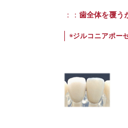
：：
歯全体を覆う
◉
ジルコニアポー