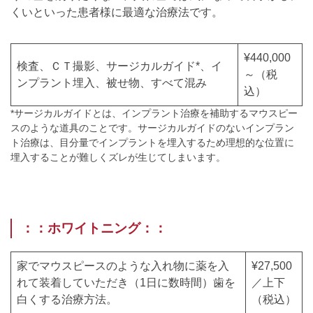
くいといった患者様に最適な治療法です。
¥440,000
検査、ＣＴ撮影、サージカルガイド*、イ
～（税
ンプラント埋入、被せ物、すべて混み
込）
*サージカルガイドとは、インプラント治療を補助するマウスピー
スのような道具のことです。サージカルガイドのないインプラン
ト治療は、目分量でインプラントを埋入するため理想的な位置に
埋入することが難しくズレが生じてしまいます。
：：ホワイトニング：：
家でマウスピースのような入れ物に薬を入
¥27,500
れて装着していただき（1日に数時間）歯を
／上下
白くする治療方法。
（税込）